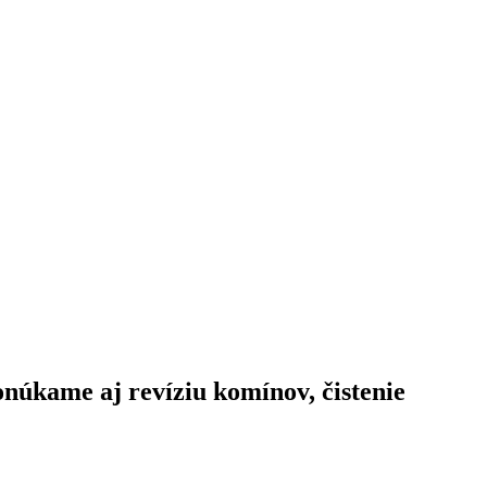
onúkame aj revíziu komínov,
čistenie